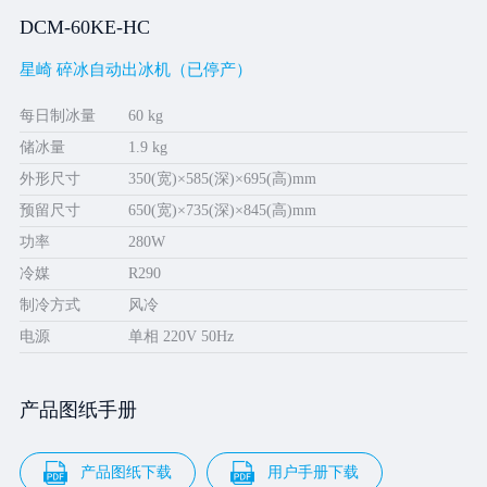
DCM-60KE-HC
星崎 碎冰自动出冰机（已停产）
每日制冰量
60 kg
储冰量
1.9 kg
外形尺寸
350(宽)×585(深)×695(高)mm
预留尺寸
650(宽)×735(深)×845(高)mm
功率
280W
冷媒
R290
制冷方式
风冷
电源
单相 220V 50Hz
产品图纸手册
产品图纸下载
用户手册下载