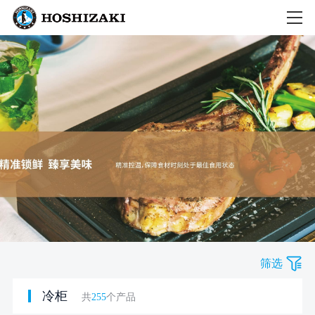
筛选
冷柜
共
255
个产品