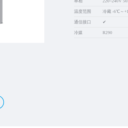
单相
220~240V 50
温度范围
冷藏 -6℃～+
通信接口
✔
冷媒
R290