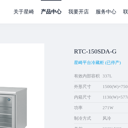
关于星崎
产品中心
我要开店
服务中心
RTC-150SDA-G
星崎平台冷藏柜 (已停产)
有效内部容积
337L
外形尺寸
1500(W)×750
内箱尺寸
1130(W)×577
功率
271W
制冷方式
风冷