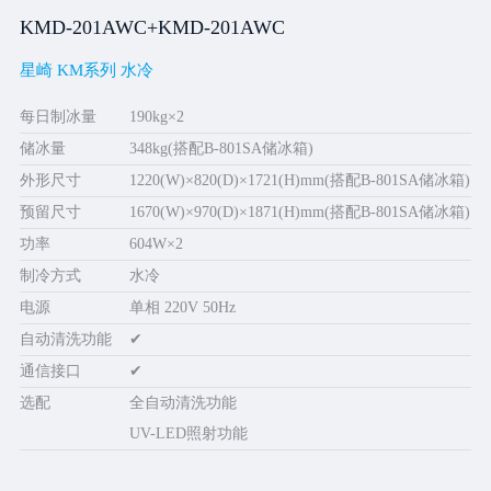
KMD-201AWC+KMD-201AWC
星崎 KM系列 水冷
每日制冰量
190kg×2
储冰量
348kg(搭配B-801SA储冰箱)
外形尺寸
1220(W)×820(D)×1721(H)mm(搭配B-801SA储冰箱)
预留尺寸
1670(W)×970(D)×1871(H)mm(搭配B-801SA储冰箱)
功率
604W×2
制冷方式
水冷
电源
单相 220V 50Hz
自动清洗功能
✔
通信接口
✔
选配
全自动清洗功能
UV-LED照射功能