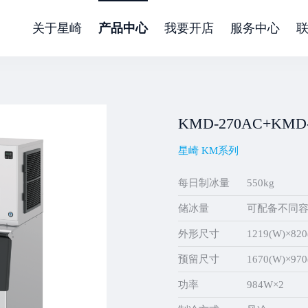
关于星崎
产品中心
我要开店
服务中心
KMD-270AC+KMD
星崎 KM系列
每日制冰量
550kg
储冰量
可配备不同
外形尺寸
1219(W)×820
预留尺寸
1670(W)×970
功率
984W×2